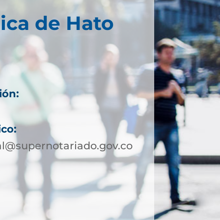
ica de Hato
ión:
ico:
al@supernotariado.gov.co