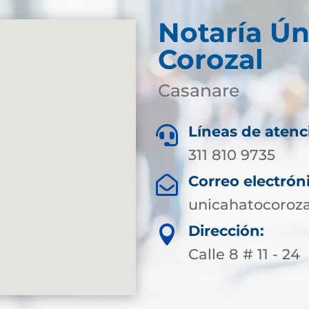
Notaría Ún
Corozal
Casanare
Líneas de atenc

311 810 9735
Correo electrón

unicahatocoroz
Dirección:

Calle 8 # 11 - 24