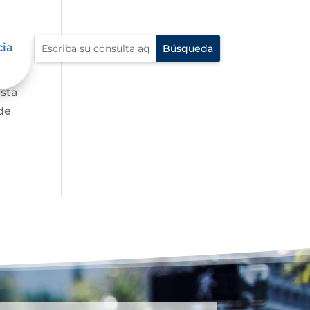
cia
asta
de