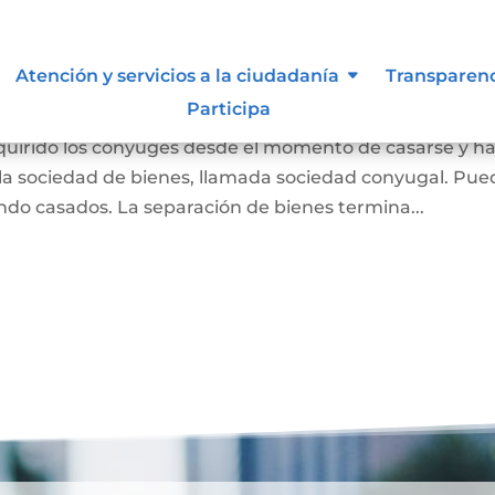
 Liquidación de Sociedad
Atención y servicios a la ciudadanía
Transparen
Participa
dquirido los cónyuges desde el momento de casarse y h
a sociedad de bienes, llamada sociedad conyugal. Pue
ndo casados. La separación de bienes termina...