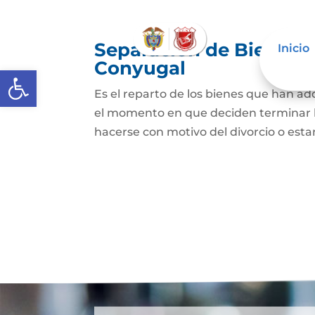
Separación de Bienes o
Inicio
Conyugal
Abrir barra de herramientas
Es el reparto de los bienes que han a
el momento en que deciden terminar l
hacerse con motivo del divorcio o esta