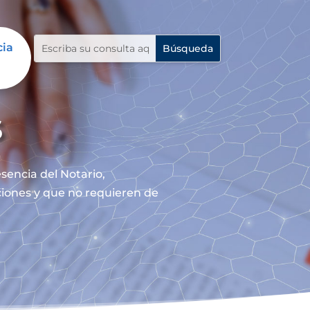
cia
s
sencia del Notario,
nciones y que no requieren de