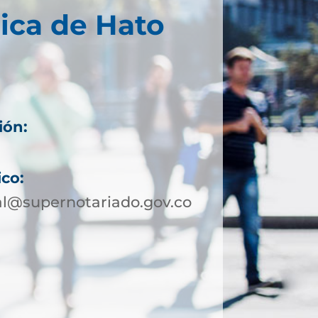
ica de Hato
ión:
ico:
al@supernotariado.gov.co