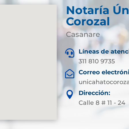
Notaría Ún
Corozal
Casanare
Líneas de atenc

311 810 9735
Correo electrón

unicahatocoroz
Dirección:

Calle 8 # 11 - 24