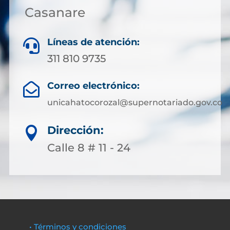
Casanare
Líneas de atención:

311 810 9735
Correo electrónico:

unicahatocorozal@supernotariado.gov.co
Dirección:

Calle 8 # 11 - 24
• Términos y condiciones