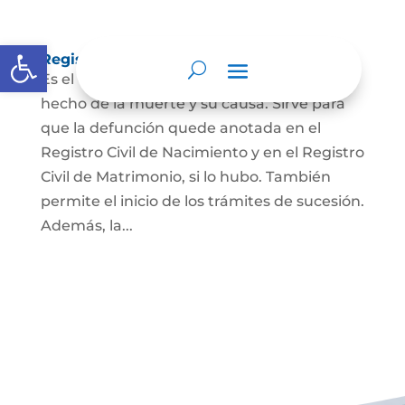
Abrir barra de herramientas
Registro Civil de Defunción
Es el documento público que prueba el
hecho de la muerte y su causa. Sirve para
que la defunción quede anotada en el
Registro Civil de Nacimiento y en el Registro
Civil de Matrimonio, si lo hubo. También
permite el inicio de los trámites de sucesión.
Además, la...