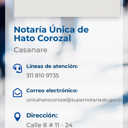
Notaría Única de
Hato Corozal
Casanare
Líneas de atención:

311 810 9735
Correo electrónico:

unicahatocorozal@supernotariado.gov.co
Dirección:

Calle 8 # 11 - 24