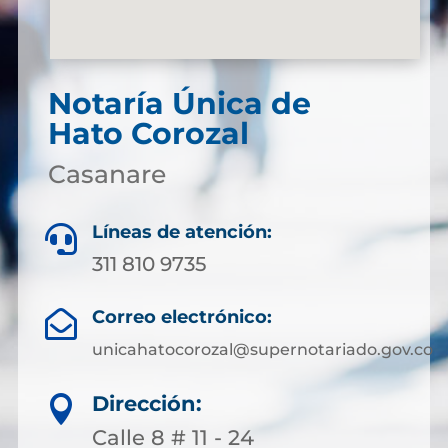
Notaría Única de
Hato Corozal
Casanare
Líneas de atención:

311 810 9735
Correo electrónico:

unicahatocorozal@supernotariado.gov.co
Dirección:

Calle 8 # 11 - 24