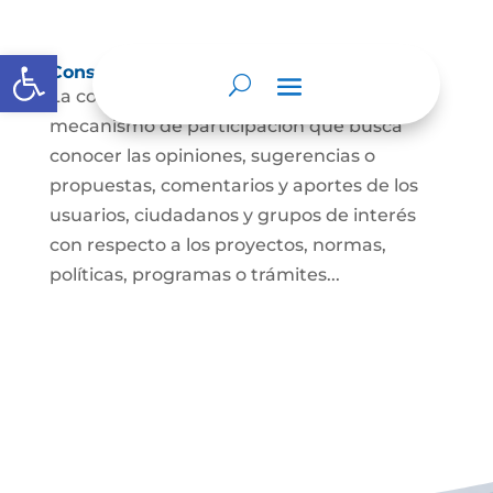
Abrir barra de herramientas
Consulta ciudadana
La consulta a la ciudadanía es un
mecanismo de participación que busca
conocer las opiniones, sugerencias o
propuestas, comentarios y aportes de los
usuarios, ciudadanos y grupos de interés
con respecto a los proyectos, normas,
políticas, programas o trámites...