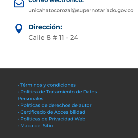
Correo electrónico:

unicahatocorozal@supernotariado.gov.co
Dirección:

Calle 8 # 11 - 24
• Términos y condiciones
• Política de Tratamiento de Datos
Personales
• Políticas de derechos de autor
• Certificado de Accesibilidad
• Políticas de Privacidad Web
• Mapa del Sitio