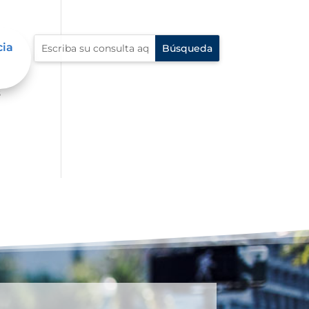
cia
s