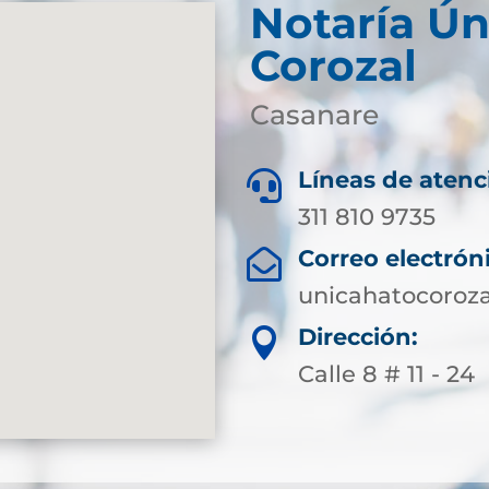
Notaría Ún
Corozal
Casanare
Líneas de atenc

311 810 9735
Correo electrón

unicahatocoroz
Dirección:

Calle 8 # 11 - 24