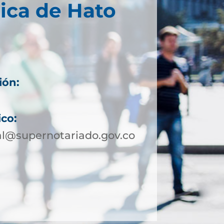
ica de Hato
ión:
ico:
al@supernotariado.gov.co