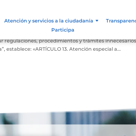
es.
Atención y servicios a la ciudadanía
Transparen
Participa
idad que el DECRETO 19 DEL AÑO 2012 “Por el cual se
r regulaciones, procedimientos y trámites innecesario
”, establece: «ARTÍCULO 13. Atención especial a...