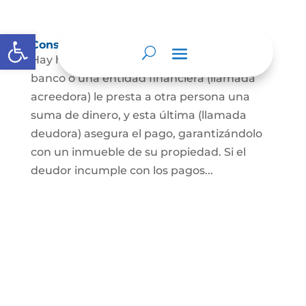
Abrir barra de herramientas
Constitución de hipoteca
Hay hipoteca cuando una persona, o un
banco o una entidad financiera (llamada
acreedora) le presta a otra persona una
suma de dinero, y esta última (llamada
deudora) asegura el pago, garantizándolo
con un inmueble de su propiedad. Si el
deudor incumple con los pagos...