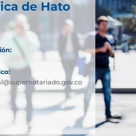
ica de Hato
ión:
ico:
al@supernotariado.gov.co