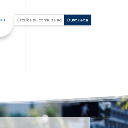
cia
io