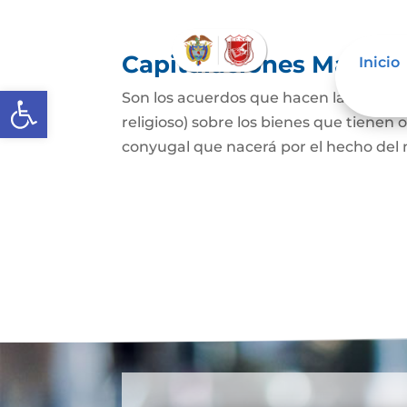
Capitulaciones Matrim
Inicio
Abrir barra de herramientas
Son los acuerdos que hacen las person
religioso) sobre los bienes que tienen 
conyugal que nacerá por el hecho del 