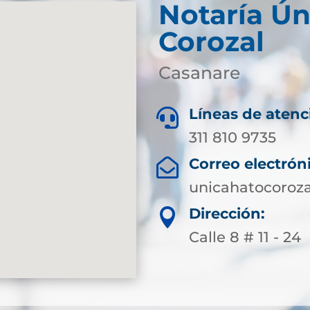
Notaría Ún
Corozal
Casanare
Líneas de atenc

311 810 9735
Correo electrón

unicahatocoroz
Dirección:

Calle 8 # 11 - 24