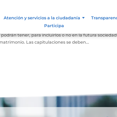
oniales
Atención y servicios a la ciudadanía
Transparen
Participa
as que se van a casar (por matrimonio civil o matrimon
o podrán tener, para incluirlos o no en la futura sociedad
matrimonio. Las capitulaciones se deben...