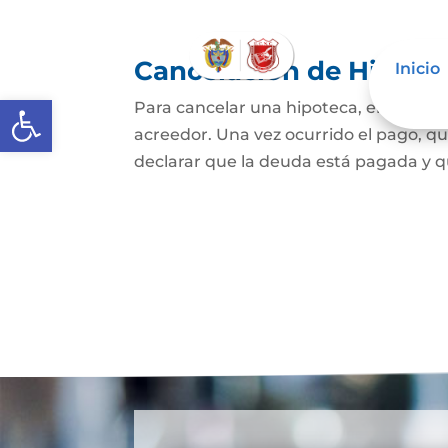
Cancelación de Hipote
Inicio
Abrir barra de herramientas
Para cancelar una hipoteca, el dueño d
acreedor. Una vez ocurrido el pago, qui
declarar que la deuda está pagada y que