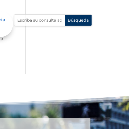
cia
 al
ra