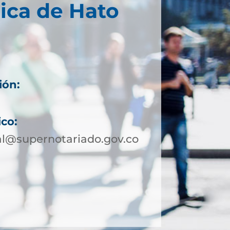
ica de Hato
ión:
ico:
al@supernotariado.gov.co