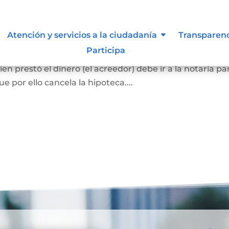
ca
Atención y servicios a la ciudadanía
Transparen
Participa
el bien hipotecado debe pagar la totalidad de la deuda
en prestó el dinero (el acreedor) debe ir a la notaría pa
 por ello cancela la hipoteca....