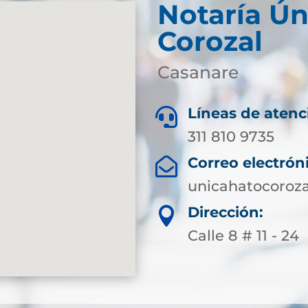
Notaría Ún
Corozal
Casanare
Líneas de atenc

311 810 9735
Correo electrón

unicahatocoroz
Dirección:

Calle 8 # 11 - 24