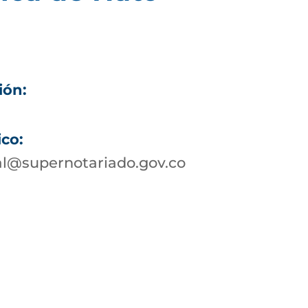
ión:
ico:
al@supernotariado.gov.co