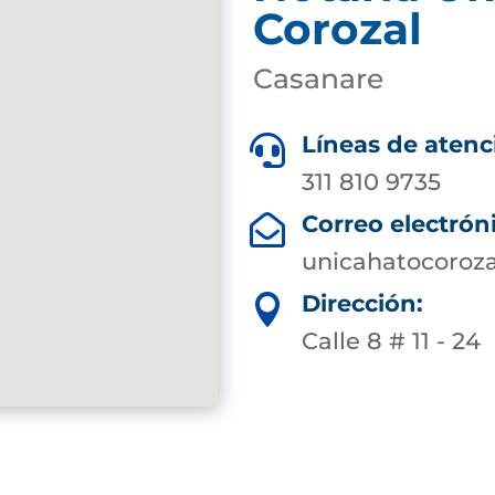
Corozal
Casanare
Líneas de atenc

311 810 9735
Correo electrón

unicahatocoroz
Dirección:

Calle 8 # 11 - 24