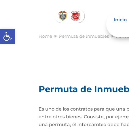
Inicio
Abrir barra de herramientas
Home
Permuta de Inmuebles
Permu
9
9
Permuta de Inmueb
Es uno de los contratos para que una p
entre otros bienes. Consiste, por ejem
una permuta, el intercambio debe hacer