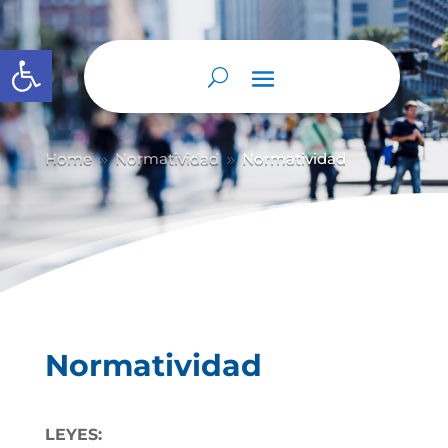
Abrir barra de herramientas
Home
Normatividad
Normatividad
9
9
Normatividad
LEYES: