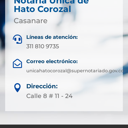
Notaría Única de
Hato Corozal
Casanare
Líneas de atención:

311 810 9735
Correo electrónico:

unicahatocorozal@supernotariado.gov.co
Dirección:

Calle 8 # 11 - 24