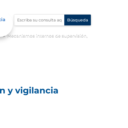
cia
o
Mecanismos internos de supervisión,
9
 y vigilancia