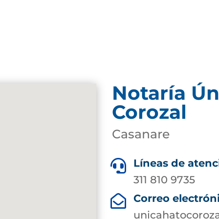
Notaría Ún
Corozal
Casanare
Líneas de atenc

311 810 9735
Correo electrón

unicahatocoroz