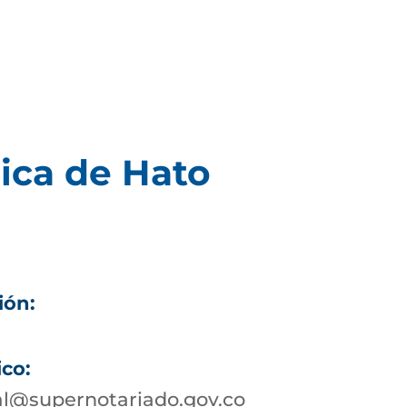
ica de Hato
ión:
ico:
al@supernotariado.gov.co