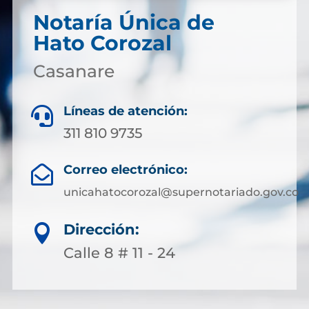
Notaría Única de
Hato Corozal
Casanare
Líneas de atención:

311 810 9735
Correo electrónico:

unicahatocorozal@supernotariado.gov.co
Dirección:

Calle 8 # 11 - 24